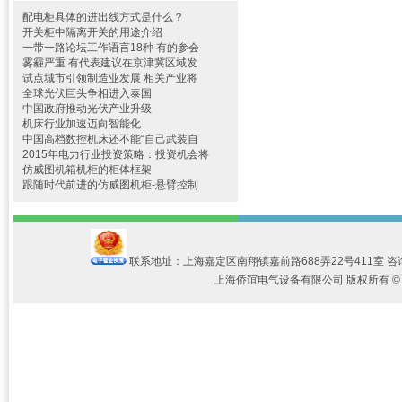
配电柜具体的进出线方式是什么？
开关柜中隔离开关的用途介绍
一带一路论坛工作语言18种 有的参会
雾霾严重 有代表建议在京津冀区域发
试点城市引领制造业发展 相关产业将
全球光伏巨头争相进入泰国
中国政府推动光伏产业升级
机床行业加速迈向智能化
中国高档数控机床还不能“自己武装自
2015年电力行业投资策略：投资机会将
仿威图机箱机柜的柜体框架
跟随时代前进的仿威图机柜-悬臂控制
联系地址：上海嘉定区南翔镇嘉前路688弄22号411室 咨询电话：1
上海侨谊电气设备有限公司 版权所有 © 